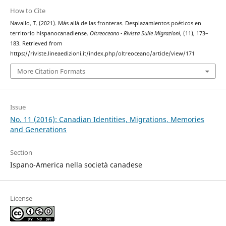
How to Cite
Navallo, T. (2021). Más allá de las fronteras. Desplazamientos poéticos en
territorio hispanocanadiense.
Oltreoceano - Rivista Sulle Migrazioni
, (11), 173–
183. Retrieved from
https://riviste.lineaedizioni.it/index.php/oltreoceano/article/view/171
More Citation Formats
Issue
No. 11 (2016): Canadian Identities, Migrations, Memories
and Generations
Section
Ispano-America nella società canadese
License