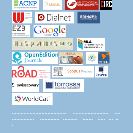
------------------------------------- ------------------------ ----
--------------- ------------- ---------- ------- ----- --- --
-