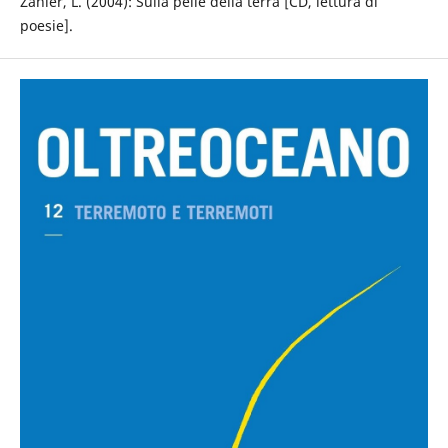
Zanier, L. (2004): Sulla pelle della terra [CD, lettura di
poesie].