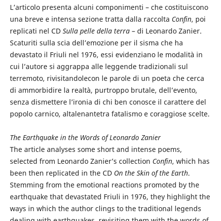
L’articolo presenta alcuni componimenti – che costituiscono
una breve e intensa sezione tratta dalla raccolta
Confin
, poi
replicati nel CD
Sulla pelle della terra
– di Leonardo Zanier.
Scaturiti sulla scia dell’emozione per il sisma che ha
devastato il Friuli nel 1976, essi evidenziano le modalità in
cui l’autore si aggrappa alle leggende tradizionali sul
terremoto, rivisitandolecon le parole di un poeta che cerca
di ammorbidire la realtà, purtroppo brutale, dell’evento,
senza dismettere l’ironia di chi ben conosce il carattere del
popolo carnico, altalenantetra fatalismo e coraggiose scelte.
The Earthquake in the Words of Leonardo Zanier
The article analyses some short and intense poems,
selected from Leonardo Zanier’s collection
Confin
, which has
been then replicated in the CD
On the Skin of the Earth
.
Stemming from the emotional reactions promoted by the
earthquake that devastated Friuli in 1976, they highlight the
ways in which the author clings to the traditional legends
dealing with earthquakes, revisiting them with the words of