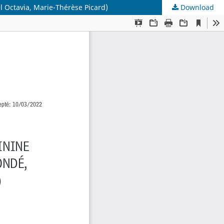
l Octavia, Marie-Thérèse Picard)
Download