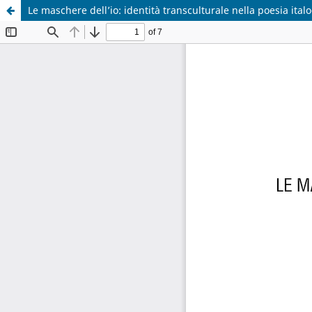
Le maschere dell’io: identità transculturale nella poesia ita