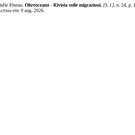
isèle Pineau.
Oltreoceano - Rivista sulle migrazioni
,
[S. l.]
, n. 24, p
. Acesso em: 9 aug. 2026.